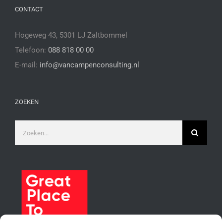
CONTACT
Hogeweg 43, 5301 LJ Zaltbommel
Telefoon:
088 818 00 00
E-mail:
info@vancampenconsulting.nl
ZOEKEN
Zoeken
naar: