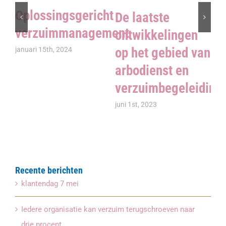
Oplossingsgericht
S
De laatste
verzuimmanagement
n
ontwikkelingen
in
op het gebied van
januari 15th, 2024
arbodienst en
jan
verzuimbegeleiding
juni 1st, 2023
Recente berichten
klantendag 7 mei
Iedere organisatie kan verzuim terugschroeven naar
drie procent