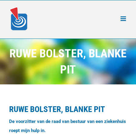
Ga
naar
inhoud
RUWE BOLSTER, BLANKE
PIT
RUWE BOLSTER, BLANKE PIT
De voorzitter van de raad van bestuur van een ziekenhuis
roept mijn hulp in.