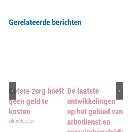
Gerelateerde berichten
S
Betere zorg hoeft
De laatste
n
geen geld te
ontwikkelingen
in
kosten
op het gebied van
arbodienst en
jan
juli 30th, 2024