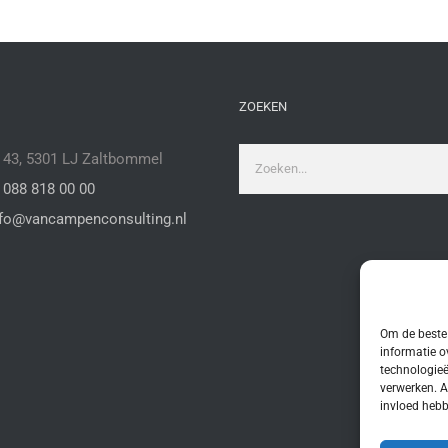
ZOEKEN
Zoeken
43, 5301 LJ Zaltbommel
naar:
:
088 818 00 00
nfo@vancampenconsulting.nl
Om de beste 
informatie o
technologieë
verwerken. A
invloed hebb