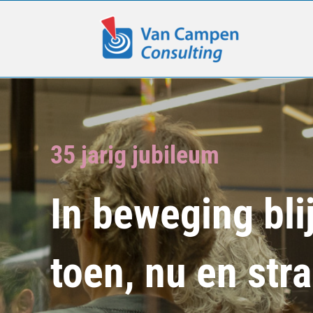
Ga
naar
inhoud
35 jarig jubileum
In beweging bli
toen, nu en str