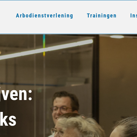
Arbodienstverlening
Trainingen
In
jven:
aks