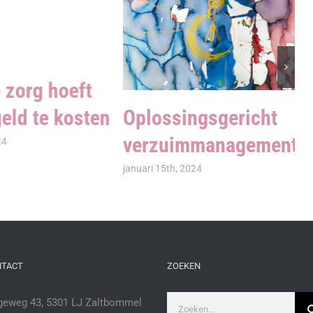
 zorg hoeft
D
Oplossingsgericht
eld te kosten
o
verzuimmanagement
h
24
a
januari 15th, 2024
v
jun
NTACT
ZOEKEN
Zoeken
eweg 43, 5301 LJ Zaltbommel