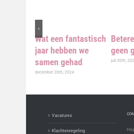
Wat een fantastisch
Betere
jaar hebben we
geen g
centage
samen gehad
juli 30th, 20
december 20th, 2024
CO
Vacatures
Hog
Klachtenregeling