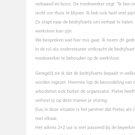
verbaasd en boos. De medewerker zegt: “Ik ben in v
recht om thuis te blijven. Ik heb ook heel veel pijn
Ze stapt naar de bedrijfsarts om verhaal te hale
werkvloer kan zijn
We bespreken wat hier mis gaat. Ik noem dit gedrag
In de rol als ondersteuner ontkracht de bedrijfsar
medewerker te behouden op de werkvloer.
Geregeld zie ik dat de bedrijfsarts bepaalt in w
worden ingezet. Hiermee ligt de beoordeling van e
arbodienst ook buiten de organisatie. Pieter heeft
verliest jij op deze manier je sturing.
Dus in deze situatie is het jammer dat Pieter, al
met elkaar.
Het advies 2×2 uur is niet passend bij de beperk