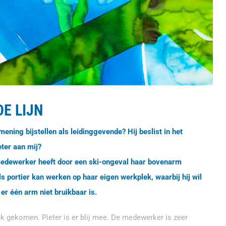
E LIJN
mening bijstellen als leidinggevende? Hij beslist in het
ter aan mij?
medewerker heeft door een ski-ongeval haar bovenarm
s portier kan werken op haar eigen werkplek, waarbij hij wil
r één arm niet bruikbaar is.
k gekomen. Pieter is er blij mee. De medewerker is zeer