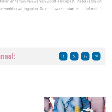
 taken en tempo van werken wordt aangepast. Pieter is blij dit
en werkhervattingsplan. De medewerker start zo actief met de
anaal:
Facebook
X
LinkedIn
E-
mail