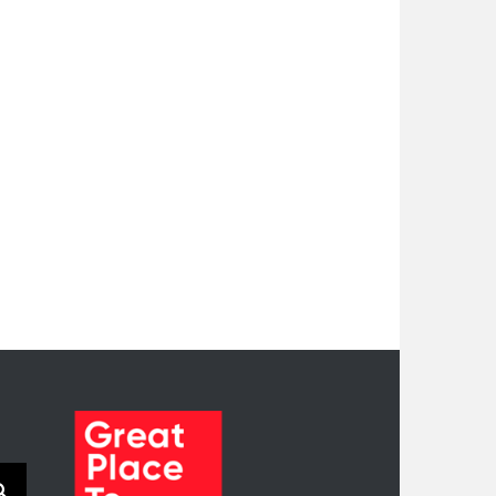
e laatste
ntwikkelingen op
et gebied van
rbodienst en
erzuimbegeleiding
i 1st, 2023