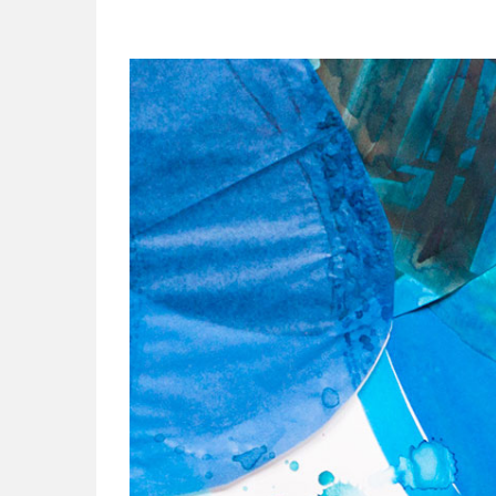
Bekijk
grotere
afbeelding