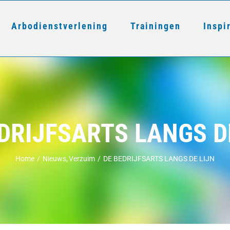
Arbodienstverlening
Trainingen
Inspi
DRIJFSARTS LANGS D
Home
Nieuws
Verzuim
DE BEDRIJFSARTS LANGS DE LIJN